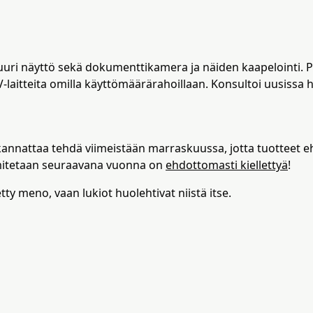
uuri näyttö sekä dokumenttikamera ja näiden kaapelointi. 
V-laitteita omilla käyttömäärärahoillaan. Konsultoi uusissa
t kannattaa tehdä viimeistään marraskuussa, jotta tuotteet
imitetaan seuraavana vuonna on
ehdottomasti kiellettyä
!
tty meno, vaan lukiot huolehtivat niistä itse.