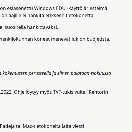
kosketus-
ja
 on esiasenettu Windows EDU -käyttöjärjestelmä.
pyyhkäisyliikkeitä.
ohjaajille ei hankita erikseen tietokonetta.
ei suositella hankittavaksi.
 henkilökunnan koneet menevät lukion budjetista.
n kokemusten perusteella ja siihen palataan elokuussa
2022. Ohje löytyy myös TVT-tukisivulta "Rehtorin
deja tai Mac-tietokoneita laita viesti