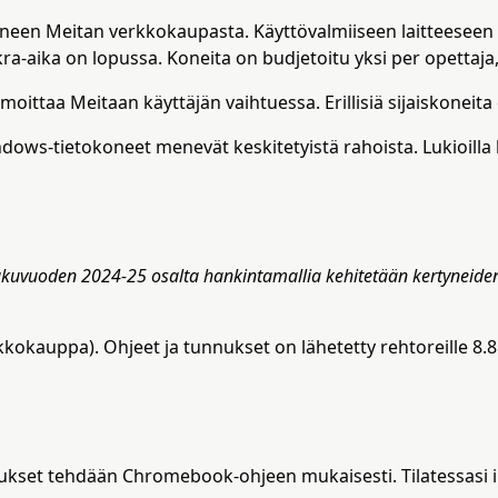
neen Meitan verkkokaupasta. Käyttövalmiiseen laitteeseen
ra-aika on lopussa. Koneita on budjetoitu yksi per opettaja, 
lmoittaa Meitaan käyttäjän vaihtuessa. Erillisiä sijaiskoneita 
ows-tietokoneet menevät keskitetyistä rahoista. Lukioilla
Lukuvuoden 2024-25 osalta hankintamallia kehitetään kertyneide
kauppa). Ohjeet ja tunnukset on lähetetty rehtoreille 8.8.
kset tehdään Chromebook-ohjeen mukaisesti. Tilatessasi iPa