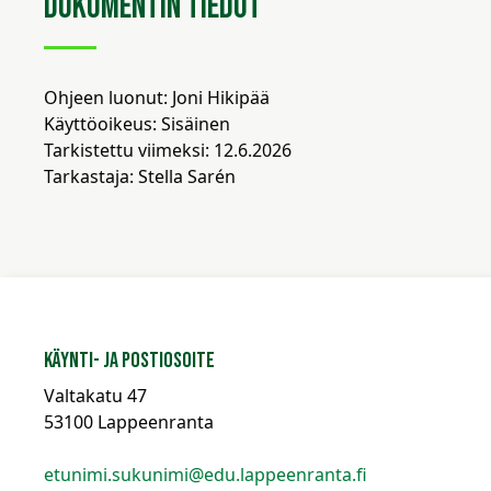
Dokumentin tiedot
Ohjeen luonut: Joni Hikipää
Käyttöoikeus: Sisäinen
Tarkistettu viimeksi: 12.6.2026
Tarkastaja: Stella Sarén
Käynti- ja postiosoite
Valtakatu 47
53100 Lappeenranta
etunimi.sukunimi@edu.lappeenranta.fi