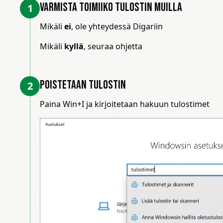
Varmista toimiiko tulostin muilla
1
Mikäli
ei
, ole yhteydessä Digariin
Mikäli
kyllä
, seuraa ohjetta
Poistetaan tulostin
2
Paina Win+I ja kirjoitetaan hakuun tulostimet