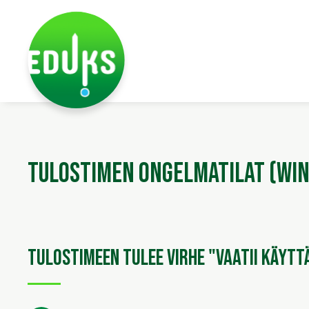
Siirry pääsisältöön
Siirry päävalikkoon
Tulostimen ongelmatilat (Win
Tulostimeen tulee virhe "Vaatii käytt