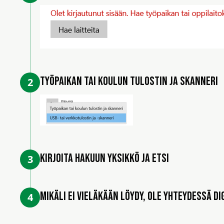
Työpaikan tai koulun tulostin ja skanneri
2
Kirjoita hakuun yksikkö ja etsi
3
Mikäli ei vieläkään löydy, ole yhteydessä Di
4