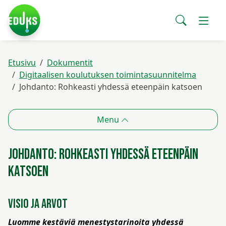
Siirry pääsisältöön
Siirry päävalikkoon
Searc
Etusivu
Valitse
käytettävissä
Etusivu
Dokumentit
oleva
Hankkeet
Digitaalisen koulutuksen toimintasuunnitelma
tulos
Johdanto: Rohkeasti yhdessä eteenpäin katsoen
ylös-
ja
Koulutuskalenteri
alasnuolilla.
Menu
Siirry
valittuun
Tuki
hakutulokseen
Johdanto: Rohkeasti yhdessä eteenpäin
painamalla
katsoen
enteriä.
Dokumentit
Vaihd
Kosketuslaitteiden
käyttäjät
Visio ja arvot
voivat
Yhteystiedot
käyttää
Luomme kestäviä menestystarinoita yhdessä