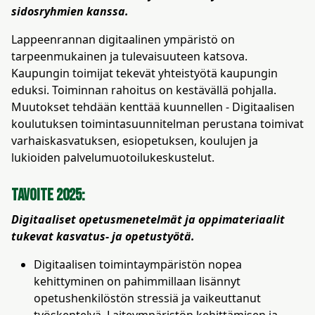
kosketus-
sidosryhmien kanssa.
ja
Lappeenrannan digitaalinen ympäristö on
pyyhkäisyliikkeitä.
tarpeenmukainen ja tulevaisuuteen katsova.
Kaupungin toimijat tekevät yhteistyötä kaupungin
eduksi. Toiminnan rahoitus on kestävällä pohjalla.
Muutokset tehdään kenttää kuunnellen - Digitaalisen
koulutuksen toimintasuunnitelman perustana toimivat
varhaiskasvatuksen, esiopetuksen, koulujen ja
lukioiden palvelumuotoilukeskustelut.
Tavoite 2025:
Digitaaliset opetusmenetelmät ja oppimateriaalit
tukevat kasvatus- ja opetustyötä.
Digitaalisen toimintaympäristön nopea
kehittyminen on pahimmillaan lisännyt
opetushenkilöstön stressiä ja vaikeuttanut