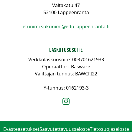
Valtakatu 47
53100 Lappeenranta
etunimi.sukunimi@edu.lappeenranta.fi
Laskutusosoite
Verkkolaskuosoite: 003701621933
Operaattori: Basware
Välittäjän tunnus: BAWCFI22
Y-tunnus: 0162193-3
Instagram
Evästeasetukset
Saavutettavuusseloste
Tietosuojaseloste