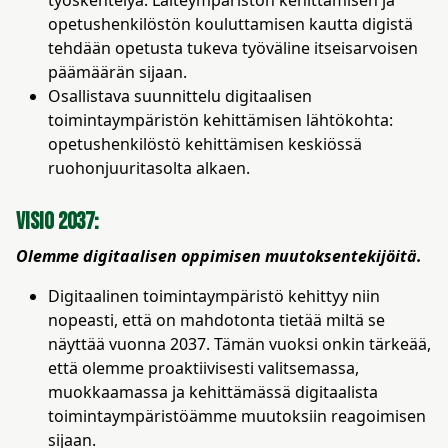
työskentelyä. Laiteympäristön kehittämisen ja
opetushenkilöstön kouluttamisen kautta digistä
tehdään opetusta tukeva työväline itseisarvoisen
päämäärän sijaan.
Osallistava suunnittelu digitaalisen
toimintaympäristön kehittämisen lähtökohta:
opetushenkilöstö kehittämisen keskiössä
ruohonjuuritasolta alkaen.
Visio 2037:
Olemme digitaalisen oppimisen muutoksentekijöitä.
Digitaalinen toimintaympäristö kehittyy niin
nopeasti, että on mahdotonta tietää miltä se
näyttää vuonna 2037. Tämän vuoksi onkin tärkeää,
että olemme proaktiivisesti valitsemassa,
muokkaamassa ja kehittämässä digitaalista
toimintaympäristöämme muutoksiin reagoimisen
sijaan.