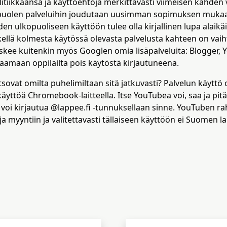
tiikkaansa ja käyttöehtoja merkittävästi viimeisen kahden
uolen palveluihin joudutaan uusimman sopimuksen mukaan 
den ulkopuoliseen käyttöön tulee olla kirjallinen lupa alaikäis
etkellä kolmesta käytössä olevasta palvelusta kahteen on va
koskee kuitenkin myös Googlen omia lisäpalveluita: Blogger
amaan oppilailta pois käytöstä kirjautuneena.
sovat omilta puhelimiltaan sitä jatkuvasti? Palvelun käyttö 
 käyttöä Chromebook-laitteella. Itse YouTubea voi, saa ja pit
 voi kirjautua @lappee.fi -tunnuksellaan sinne. YouTuben r
ja myyntiin ja valitettavasti tällaiseen käyttöön ei Suomen 