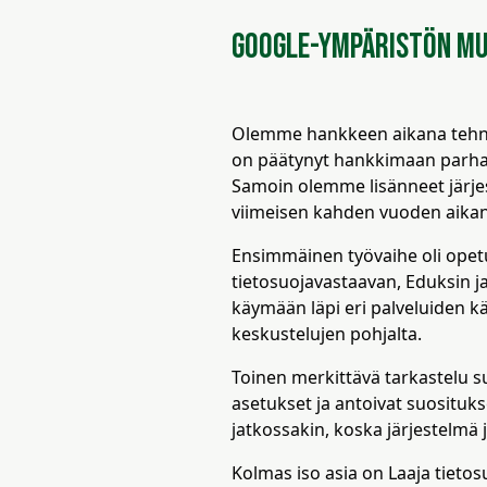
Google-ympäristön m
Olemme hankkeen aikana tehne
on päätynyt hankkimaan parhaa
Samoin olemme lisänneet järjes
viimeisen kahden vuoden aikan
Ensimmäinen työvaihe oli opetu
tietosuojavastaavan, Eduksin ja
käymään läpi eri palveluiden k
keskustelujen pohjalta.
Toinen merkittävä tarkastelu su
asetukset ja antoivat suosituk
jatkossakin, koska järjestelmä 
Kolmas iso asia on Laaja tieto