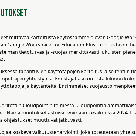
uutokset
et mittavaa kartoitusta käytössämme olevan Google Work
n Google Workspace For Education Plus tunnukstason henkil
telmän tietoturvaa ja -suojaa merkittävästi lukuisten pien
a.
ksessa tapahtuvien käyttötapojen kartoitus ja se tehtiin ti
 opettajien yhteistyöllä. Edustajat alakoulusta lukioon kok
äyttötapoja ja käytänteitä. Ensimmäiset suojaustoimenpiteet
oritettiin Cloudpointin toimesta. Cloudpointin ammattilaise
set. Nämä muutokset astuivat voimaan kesäkuussa 2024. Lisä
ja ohjeistukset muuttuvat jatkuvasti.
suojaa koskeva vaikutustenarviointi, joka toteutetaan yhteis