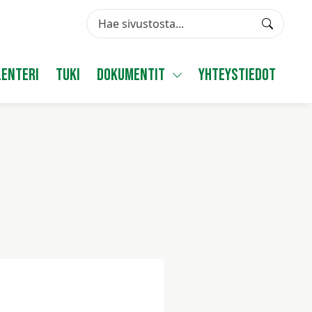
Search
Valitse
käytettävissä
enteri
Tuki
Dokumentit
Yhteystiedot
Vaihda alasvetovalikkoa
oleva
tulos
ylös-
ja
alasnuolilla.
Siirry
valittuun
hakutulokseen
painamalla
enteriä.
Kosketuslaitteiden
käyttäjät
voivat
käyttää