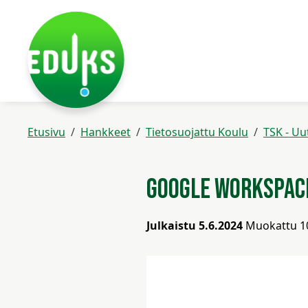
Siirry pääsisältöön
Siirry päävalikkoon
Etusivu
Hankkeet
Tietosuojattu Koulu
TSK - Uu
Google Workspace
Julkaistu 5.6.2024
Muokattu 1