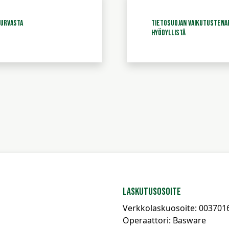
turvasta
Tietosuojan vaikutustenarv
hyödyllistä
Laskutusosoite
Verkkolaskuosoite: 003701
Operaattori: Basware