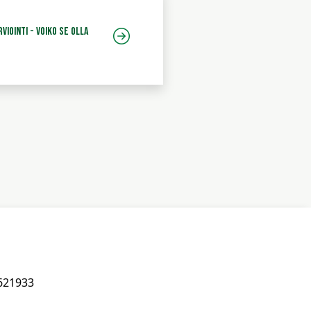
iointi - voiko se olla
621933