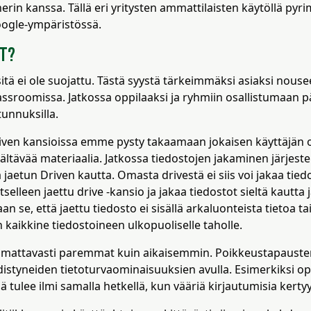
nerin kanssa. Tällä eri yritysten ammattilaisten käytöllä p
oogle-ympäristössä.
ut?
 sitä ei ole suojattu. Tästä syystä tärkeimmäksi asiaksi nouse
ssroomissa. Jatkossa oppilaaksi ja ryhmiin osallistumaan 
unnuksilla.
ven kansioissa emme pysty takaamaan jokaisen käyttäjän osal
sisältävää materiaalia. Jatkossa tiedostojen jakaminen järje
jaetun Driven kautta. Omasta drivestä ei siis voi jakaa tie
elleen jaettu drive -kansio ja jakaa tiedostot sieltä kautta 
n se, että jaettu tiedosto ei sisällä arkaluonteista tietoa t
kaikkine tiedostoineen ulkopuoliselle taholle.
omattavasti paremmat kuin aikaisemmin. Poikkeustapauste
istyneiden tietoturvaominaisuuksien avulla. Esimerkiksi opp
tulee ilmi samalla hetkellä, kun vääriä kirjautumisia kertyy 