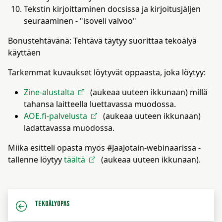
Tekstin kirjoittaminen docsissa ja kirjoitusjäljen
seuraaminen - "isoveli valvoo"
Bonustehtävänä: Tehtävä täytyy suorittaa tekoälyä
käyttäen
Tarkemmat kuvaukset löytyvät oppaasta, joka löytyy:
Zine-alustalta
(aukeaa uuteen ikkunaan) millä
tahansa laitteella luettavassa muodossa.
AOE.fi-palvelusta
(aukeaa uuteen ikkunaan)
ladattavassa muodossa.
Miika esitteli opasta myös #JaaJotain-webinaarissa -
tallenne löytyy
täältä
(aukeaa uuteen ikkunaan).
Tekoälyopas