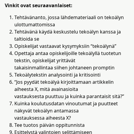
Vinkit ovat seuraavanlaiset:
Tehtävänanto, jossa lähdemateriaali on tekoälyn
ulottumattomissa
Tehtävänä käydä keskustelu tekoälyn kanssa ja
taltioida se
Opiskelijat vastaavat kysymyksiin “tekoälynä”
Opettaja antaa opiskelijoille tekoälyllä tuotetun
tekstin, opiskelijat yrittävät
takaisinmallintaa siihen johtaneen promptin
Tekoälytekstin analysointi ja kritisointi
“Jos pyydät tekoälyä kirjoittamaan artikkelin
aiheesta X, mitä avainasioita
vastauksesta puuttuu ja kuinka parantaisit sitä?”
Kuinka koulutusdatan vinoutumat ja puutteet
näkyvät tekoälyn antamassa
vastauksessa aiheesta X?
Tee tuotos päivän oppitunnista
Esittelystä valintojen selittämiseen