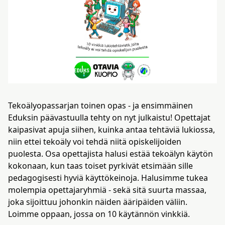
kosketus-
ja
pyyhkäisyliikkeitä.
Tekoälyopassarjan toinen opas - ja ensimmäinen
Eduksin päävastuulla tehty on nyt julkaistu! Opettajat
kaipasivat apuja siihen, kuinka antaa tehtäviä lukiossa,
niin ettei tekoäly voi tehdä niitä opiskelijoiden
puolesta. Osa opettajista halusi estää tekoälyn käytön
kokonaan, kun taas toiset pyrkivät etsimään sille
pedagogisesti hyviä käyttökeinoja. Halusimme tukea
molempia opettajaryhmiä - sekä sitä suurta massaa,
joka sijoittuu johonkin näiden ääripäiden väliin.
Loimme oppaan, jossa on 10 käytännön vinkkiä.