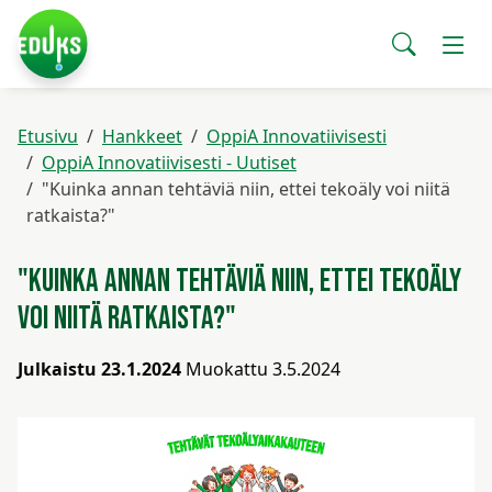
Siirry pääsisältöön
Siirry päävalikkoon
Sear
Etusivu
Valitse
käytettävissä
Etusivu
Hankkeet
OppiA Innovatiivisesti
oleva
Hankkeet
OppiA Innovatiivisesti - Uutiset
tulos
"Kuinka annan tehtäviä niin, ettei tekoäly voi niitä
ylös-
ratkaista?"
ja
Koulutuskalenteri
alasnuolilla.
Siirry
"Kuinka annan tehtäviä niin, ettei tekoäly
valittuun
Tuki
voi niitä ratkaista?"
hakutulokseen
painamalla
Julkaistu 23.1.2024
Muokattu 3.5.2024
enteriä.
Dokumentit
Vaih
Kosketuslaitteiden
käyttäjät
voivat
Yhteystiedot
käyttää