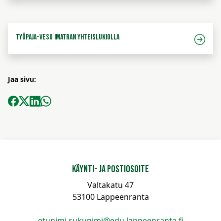
Työpaja-VESO Imatran yhteislukiolla
Jaa sivu:
Käynti- ja postiosoite
Valtakatu 47
53100 Lappeenranta
etunimi.sukunimi@edu.lappeenranta.fi