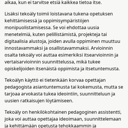
aikaa, kun ei tarvitse etsiä kaikkea tietoa itse.
Lisäksi tekoäly toimii loistavana tukena opetuksen
kehittämisessä ja oppimisympäristöjen
monipuolistamisessa. Se voi ehdottaa uusia
menetelmiä, kuten pelillistämistä, projekteja tai
digitaalisia alustoja, joiden avulla oppiminen muuttuu
innostavammaksi ja osallistavammaksi​. Arvioinnin
osalta tekoäly voi auttaa esimerkiksi itsearvioinnin ja
vertaisarvioinnin suunnittelussa, mikä tukee
opiskelijoiden itsenäistä oppimista ja itsetuntemusta​.
Tekoälyn käyttö ei tietenkään korvaa opettajan
pedagogista asiantuntemusta tai kokemusta, mutta se
tarjoaa arvokasta tukea ideointiin, suunnitteluun ja
uusien ratkaisujen löytämiseen.
Tekoäly on henkilökohtainen pedagoginen assistentti,
joka voi auttaa opettajaa ideoimaan, suunnittelemaan
ja kehittämään opetusta tehokkaammin ja