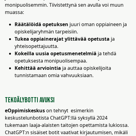
monipuolisemmin. Tiivistettynä sen avulla voi muun
muassa:
Räätälöidä opetuksen
juuri oman oppiaineen ja
opiskelijaryhmän tarpeisiin.
Tukea oppiainerajat ylittävää opetusta
ja
yhteisopettajuutta.
Kokeilla uusia opetusmenetelmiä
ja tehdä
opetuksesta monipuolisempaa.
Kehittää arviointia
ja auttaa opiskelijoita
tunnistamaan omia vahvuuksiaan.
Tekoälybotti avuksi
eOppimiskeskus
on tehnyt esimerkin
keskustelunbotista ChatGPT:llä syksyllä 2024
tukemaan laaja-alaisten taitojen opettamista lukiossa.
ChatGPT:n sisäiset botit vaativat kirjautumisen, mikäli