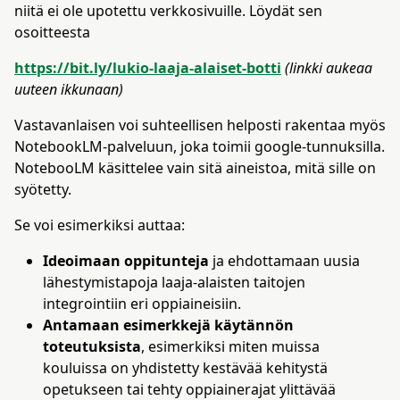
niitä ei ole upotettu verkkosivuille. Löydät sen
osoitteesta
https://bit.ly/lukio-laaja-alaiset-botti
(linkki aukeaa
uuteen ikkunaan)
Vastavanlaisen voi suhteellisen helposti rakentaa myös
NotebookLM-palveluun, joka toimii google-tunnuksilla.
NotebooLM käsittelee vain sitä aineistoa, mitä sille on
syötetty.
Se voi esimerkiksi auttaa:
Ideoimaan oppitunteja
ja ehdottamaan uusia
lähestymistapoja laaja-alaisten taitojen
integrointiin eri oppiaineisiin.
Antamaan esimerkkejä käytännön
toteutuksista
, esimerkiksi miten muissa
kouluissa on yhdistetty kestävää kehitystä
opetukseen tai tehty oppiainerajat ylittävää