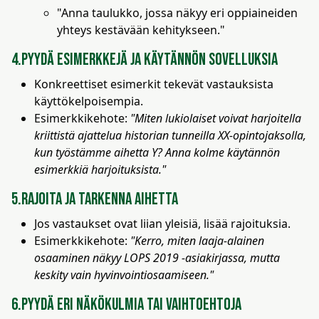
"Anna taulukko, jossa näkyy eri oppiaineiden
yhteys kestävään kehitykseen."
4.Pyydä esimerkkejä ja käytännön sovelluksia
Konkreettiset esimerkit tekevät vastauksista
käyttökelpoisempia.
Esimerkkikehote:
"Miten lukiolaiset voivat harjoitella
kriittistä ajattelua historian tunneilla XX-opintojaksolla,
kun työstämme aihetta Y? Anna kolme käytännön
esimerkkiä harjoituksista."
5.Rajoita ja tarkenna aihetta
Jos vastaukset ovat liian yleisiä, lisää rajoituksia.
Esimerkkikehote:
"Kerro, miten laaja-alainen
osaaminen näkyy LOPS 2019 -asiakirjassa, mutta
keskity vain hyvinvointiosaamiseen."
6.Pyydä eri näkökulmia tai vaihtoehtoja