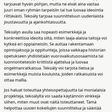
tarjoavat hyvän pohjan, mutta ne eivät aina vastaa
juuri oman ryhmän tarpeisiin tai tue luovaa ideointia
riittävästi. Tekoäly tarjoaa suunnitteluun uudenlaista
joustavuutta ja ajankohtaisuutta.
Tekoälyn avulla saa nopeasti esimerkkejä ja
konkreettisia ideoita siitä, miten laaja-alaisia taitoja voi
kytkeä eri oppiaineisiin. Se auttaa rakentamaan
opintojaksoja ja oppitunteja, joissa vaikkapa historian
opetukseen yhdistetään vuorovaikutusosaamista tai
luonnontieteisiin kriittistä ajattelua ja luovaa
ongelmanratkaisua​​. Tekoäly voi tarjota tietoa ja
esimerkkejä muista kouluista, joiden ratkaisuista voi
ottaa mallia​​.
Jos haluat toteuttaa yhteisopettajuutta tai monialaisia
projekteja, tekoälyltä voi saada käytännön vinkkejä
siihen, miten muut ovat näitä toteuttaneet​. Tämä
helpottaa uusien kokeilujen suunnittelua ja säästää