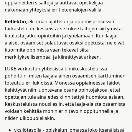
oppiaineiden sisältöjä ja auttavat opiskelijaa
näkemään yhteyksiä eri tieteenalojen välillä.
Reflektio
, eli oman ajattelun ja oppimisprosessin
tarkastelu, on keskeistä: se tukee taitojen siirtymistä
koulusta jatko-opintoihin ja työelämään. Kun laaja-
alaiset osaamiset sulautuvat osaksi opetusta, ne eivät
kuormita oppimista vaan tekevät siitä
merkityksellisempää ja kiinnittyvät arkeen.
LUKE-verkoston yhteisissä tiimikeskusteluissa
pohdittiin, miten laaja-alainen osaamisen karttuminen
toteutuu eri lukioissa. Monessa oppiaineessa taidot
kehittyvät niin luontevana osana opintojaksoa, ettei
opettajan tule aina edes kiinnitettyä huomiota asiaan.
Keskusteluissa nousi esiin, että laaja-alaista osaamista
voidaan kehittää monin erin tavoin oppitunneilla ja
niiden ulkopuolellakin.
yksilötasolla - opiskelun lomassa joko itsenäisissä