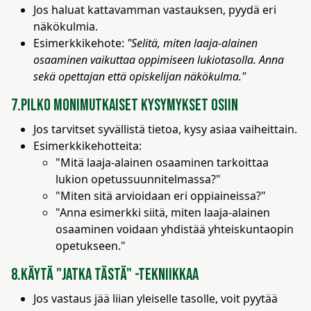
Jos haluat kattavamman vastauksen, pyydä eri
näkökulmia.
Esimerkkikehote:
"Selitä, miten laaja-alainen
osaaminen vaikuttaa oppimiseen lukiotasolla. Anna
sekä opettajan että opiskelijan näkökulma."
7.Pilko monimutkaiset kysymykset osiin
Jos tarvitset syvällistä tietoa, kysy asiaa vaiheittain.
Esimerkkikehotteita:
"Mitä laaja-alainen osaaminen tarkoittaa
lukion opetussuunnitelmassa?"
"Miten sitä arvioidaan eri oppiaineissa?"
"Anna esimerkki siitä, miten laaja-alainen
osaaminen voidaan yhdistää yhteiskuntaopin
opetukseen."
8.Käytä "jatka tästä" -tekniikkaa
Jos vastaus jää liian yleiselle tasolle, voit pyytää