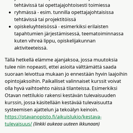
tehtävissä tai opettajajohtoisesti toimiessa
ryhmässä - esim. tunnilla opettajajohtaisissa
tehtävissä tai projektitöissä
opiskeluyhteisössä - esimerkiksi erilaisten
tapahtumien järjestämisessä, teematoiminnassa
kuten vihreä lippu, opiskelijakunnan
aktiviteeteissä.
Tällä hetkellä elämme ajanjaksoa, jossa muutoksia
tulee niin nopeasti, ettei asioita välttämättä saada
suoraan leivottua mukaan jo ennestään hyvin laajoihin
opintojaksoihin. Paikalliset valinnaiset kurssit voivat
olla hyvä vaihtoehto näissä tilanteissa. Esimerkiksi
Otavan nettilukio rakensi kestävän tulevaisuuden
kurssin, jossa käsitellään kestävää tulevaisuutta
systeemisen ajattelun ja tekoälyn keinoin.
https://otavanopisto.fi/aikuislukio/kestava-
tulevaisuus/
(linkki aukeaa uuteen ikkunaan)