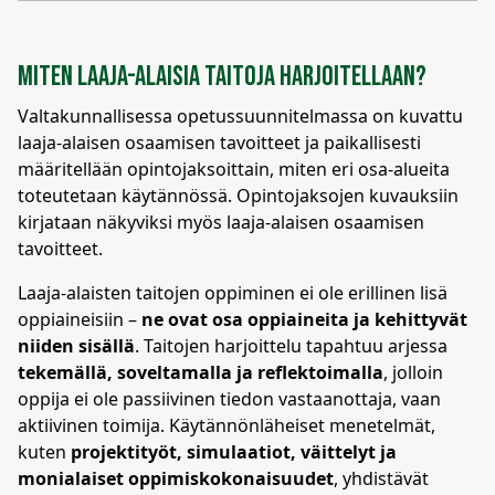
Miten laaja-alaisia taitoja harjoitellaan?
Valtakunnallisessa opetussuunnitelmassa on kuvattu
laaja-alaisen osaamisen tavoitteet ja paikallisesti
määritellään opintojaksoittain, miten eri osa-alueita
toteutetaan käytännössä. Opintojaksojen kuvauksiin
kirjataan näkyviksi myös laaja-alaisen osaamisen
tavoitteet.
Laaja-alaisten taitojen oppiminen ei ole erillinen lisä
oppiaineisiin –
ne ovat osa oppiaineita ja kehittyvät
niiden sisällä
. Taitojen harjoittelu tapahtuu arjessa
tekemällä, soveltamalla ja reflektoimalla
, jolloin
oppija ei ole passiivinen tiedon vastaanottaja, vaan
aktiivinen toimija. Käytännönläheiset menetelmät,
kuten
projektityöt, simulaatiot, väittelyt ja
monialaiset oppimiskokonaisuudet
, yhdistävät