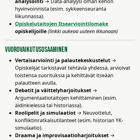
analysointi
→ Data-analyysi oman kehon
hyvinvoinnista (esim. sykkeenseuranta
liikunnassa).
Opiskelutaitojen Itsearviointilomake
opiskelijoille
(linkki aukeaa uuteen ikkunaan)
Vuorovaikutusosaaminen
Vertaisarviointi ja palautekeskustelut
→
Opiskelijat tarkistavat tehtäviä yhdessä, arvioivat
toistensa suorituksia ja kehittävät itseään
palautteen avulla.
Debatit ja väittelyharjoitukset
→
Argumentaatiotaitojen kehittäminen (esim.
äidinkielessä tai historiassa).
Roolipelit ja simulaatiot
→ Neuvottelut,
konfliktinratkaisutilanteet (esim. historian YK-
simulaatio).
Draama ja improvisaatioharjoitukset
→