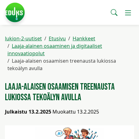
Siirry pääsisältöön
Siirry päävalikkoon
Sear
Valitse
käytettävissä
lukion-2-uutiset
Etusivu
Hankkeet
oleva
Laaja-alainen osaaminen ja digitaaliset
tulos
innovaatiopolut
ylös-
Laaja-alaisen osaamisen treenausta lukiossa
ja
tekoälyn avulla
alasnuolilla.
Siirry
valittuun
Laaja-alaisen osaamisen treenausta
hakutulokseen
lukiossa tekoälyn avulla
painamalla
enteriä.
Julkaistu 13.2.2025
Muokattu 13.2.2025
Kosketuslaitteiden
käyttäjät
voivat
käyttää