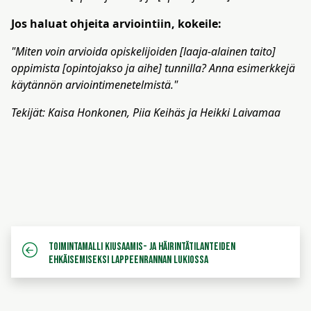
Jos haluat ohjeita arviointiin, kokeile:
"Miten voin arvioida opiskelijoiden [laaja-alainen taito]
oppimista [opintojakso ja aihe] tunnilla? Anna esimerkkejä
käytännön arviointimenetelmistä."
Tekijät: Kaisa Honkonen, Piia Keihäs ja Heikki Laivamaa
Toimintamalli kiusaamis- ja häirintätilanteiden
ehkäisemiseksi Lappeenrannan lukiossa