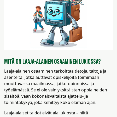
kosketus-
ja
pyyhkäisyliikkeitä.
Mitä on laaja-alainen osaaminen lukiossa?
Laaja-alainen osaaminen tarkoittaa tietoja, taitoja ja
asenteita, jotka auttavat opiskelijoita toimimaan
muuttuvassa maailmassa, jatko-opinnoissa ja
työelämässä. Se ei ole vain yksittäisten oppiaineiden
sisältöä, vaan kokonaisvaltaista ajattelu- ja
toimintakykyä, joka kehittyy koko elämän ajan.
Laaja-alaiset taidot eivät ala lukiosta – niitä