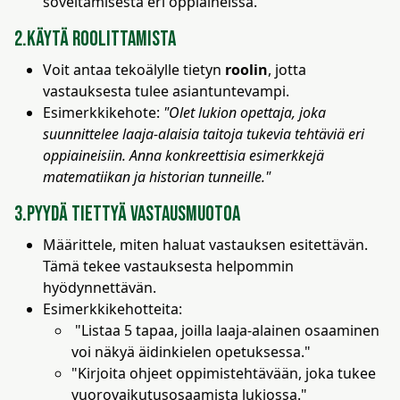
soveltamisesta eri oppiaineissa.”
2.Käytä roolittamista
Voit antaa tekoälylle tietyn
roolin
, jotta
vastauksesta tulee asiantuntevampi.
Esimerkkikehote:
"Olet lukion opettaja, joka
suunnittelee laaja-alaisia taitoja tukevia tehtäviä eri
oppiaineisiin. Anna konkreettisia esimerkkejä
matematiikan ja historian tunneille."
3.Pyydä tiettyä vastausmuotoa
Määrittele, miten haluat vastauksen esitettävän.
Tämä tekee vastauksesta helpommin
hyödynnettävän.
Esimerkkikehotteita:
"Listaa 5 tapaa, joilla laaja-alainen osaaminen
voi näkyä äidinkielen opetuksessa."
"Kirjoita ohjeet oppimistehtävään, joka tukee
vuorovaikutusosaamista lukiossa."