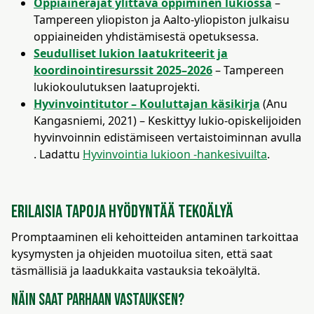
Oppiainerajat ylittävä oppiminen lukiossa
–
Tampereen yliopiston ja Aalto-yliopiston julkaisu
oppiaineiden yhdistämisestä opetuksessa​.
Seudulliset lukion laatukriteerit ja
koordinointiresurssit 2025–2026
– Tampereen
lukiokoulutuksen laatuprojekti​.
Hyvinvointitutor – Kouluttajan käsikirja
(Anu
Kangasniemi, 2021) – Keskittyy lukio-opiskelijoiden
hyvinvoinnin edistämiseen vertaistoiminnan avulla​
. Ladattu
Hyvinvointia lukioon -hankesivuilta
.
Erilaisia tapoja hyödyntää tekoälyä
Promptaaminen eli kehoitteiden antaminen tarkoittaa
kysymysten ja ohjeiden muotoilua siten, että saat
täsmällisiä ja laadukkaita vastauksia tekoälyltä.
Näin saat parhaan vastauksen?