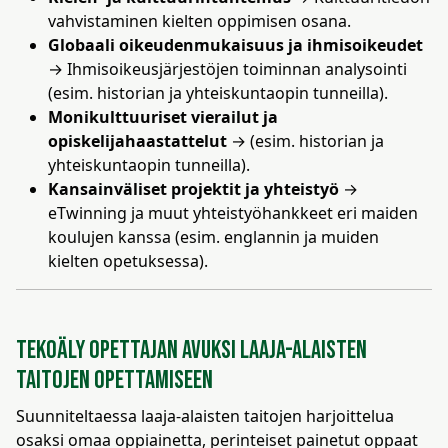
vahvistaminen kielten oppimisen osana.
Globaali oikeudenmukaisuus ja ihmisoikeudet
→ Ihmisoikeusjärjestöjen toiminnan analysointi
(esim. historian ja yhteiskuntaopin tunneilla).
Monikulttuuriset vierailut ja
opiskelijahaastattelut
→ (esim. historian ja
yhteiskuntaopin tunneilla).
Kansainväliset projektit ja yhteistyö
→
eTwinning ja muut yhteistyöhankkeet eri maiden
koulujen kanssa (esim. englannin ja muiden
kielten opetuksessa).
Tekoäly opettajan avuksi laaja-alaisten
taitojen opettamiseen
Suunniteltaessa laaja-alaisten taitojen harjoittelua
osaksi omaa oppiainetta, perinteiset painetut oppaat