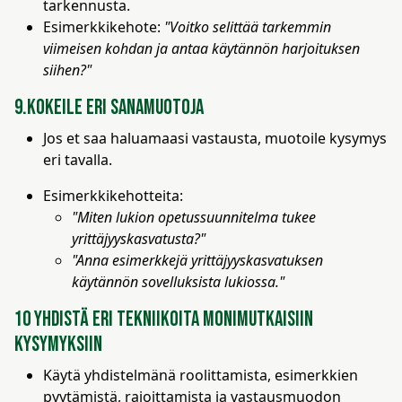
tarkennusta.
Esimerkkikehote:
"Voitko selittää tarkemmin
viimeisen kohdan ja antaa käytännön harjoituksen
siihen?"
9.Kokeile eri sanamuotoja
Jos et saa haluamaasi vastausta, muotoile kysymys
eri tavalla.
Esimerkkikehotteita:
"Miten lukion opetussuunnitelma tukee
yrittäjyyskasvatusta?"
"Anna esimerkkejä yrittäjyyskasvatuksen
käytännön sovelluksista lukiossa."
10 Yhdistä eri tekniikoita monimutkaisiin
kysymyksiin
Käytä yhdistelmänä roolittamista, esimerkkien
pyytämistä, rajoittamista ja vastausmuodon