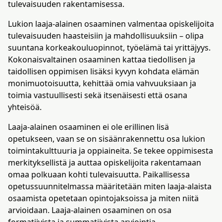
tulevaisuuden rakentamisessa​​.
Lukion laaja-alainen osaaminen valmentaa opiskelijoita
tulevaisuuden haasteisiin ja mahdollisuuksiin – olipa
suuntana korkeakouluopinnot, työelämä tai yrittäjyys.
Kokonaisvaltainen osaaminen kattaa tiedollisen ja
taidollisen oppimisen lisäksi kyvyn kohdata elämän
monimuotoisuutta, kehittää omia vahvuuksiaan ja
toimia vastuullisesti sekä itsenäisesti että osana
yhteisöä​.
Laaja-alainen osaaminen ei ole erillinen lisä
opetukseen, vaan se on sisäänrakennettu osa lukion
toimintakulttuuria ja oppiaineita. Se tekee oppimisesta
merkityksellistä ja auttaa opiskelijoita rakentamaan
omaa polkuaan kohti tulevaisuutta. Paikallisessa
opetussuunnitelmassa määritetään miten laaja-alaista
osaamista opetetaan opintojaksoissa ja miten niitä
arvioidaan. Laaja-alainen osaaminen on osa