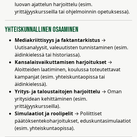
luovan ajattelun harjoittelu (esim.
yrittäjyyskursseilla tai ohjelmoinnin opetuksessa).
Yhteiskunnallinen osaaminen
Mediakriittisyys ja faktantarkistus
→
Uutisanalyysit, valeuutisten tunnistaminen (esim.
äidinkielessä tai historiassa).
Kansalaisvaikuttamisen harjoitukset
→
Aloitteiden laatiminen, koulussa toteutettavat
kampanjat (esim. yhteiskuntaopissa tai
äidinkielessä).
Yritys- ja taloustaitojen harjoittelu
→ Oman
yritysidean kehittäminen (esim.
yrittäjyyskursseilla).
Simulaatiot ja roolipelit
→ Poliittiset
päätöksentekoharjoitukset, eduskuntasimulaatiot
(esim. yhteiskuntaopissa).