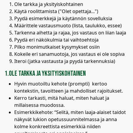
Ole tarkka ja yksityiskohtainen
Käytä roolittamista ("Olet opettaja...")
Pyydä esimerkkejä ja käytännön sovelluksia
Määrittele vastausmuoto (lista, taulukko, essee)
Tarkenna aihetta ja rajaa, jos vastaus on liian laaja
Pyydä eri näkökulmia tai vaihtoehtoja
Pilko monimutkaiset kysymykset osiin
Kokeile eri sanamuotoja, jos vastaus ei ole sopiva
Iteroi (jatka vastausta ja pyydä tarkennuksia)
1.Ole tarkka ja yksityiskohtainen
Hyvin muotoiltu kehote (prompti) kertoo
kontekstin, tavoitteen ja mahdolliset rajoitukset.
Kerro tarkasti, mitä haluat, miten haluat ja
millaisessa muodossa.
Esimerkkikehote: “Selitä, miten laaja-alaiset taidot
näkyvät lukion opetussuunnitelmassa ja anna
kolme konkreettista esimerkkiä niiden