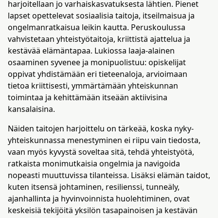
harjoitellaan jo varhaiskasvatuksesta lähtien. Pienet
lapset opettelevat sosiaalisia taitoja, itseilmaisua ja
ongelmanratkaisua leikin kautta. Peruskoulussa
vahvistetaan yhteistyötaitoja, kriittistä ajattelua ja
kestävää elämäntapaa. Lukiossa laaja-alainen
osaaminen syvenee ja monipuolistuu: opiskelijat
oppivat yhdistämään eri tieteenaloja, arvioimaan
tietoa kriittisesti, ymmärtämään yhteiskunnan
toimintaa ja kehittämään itseään aktiivisina
kansalaisina.
Näiden taitojen harjoittelu on tärkeää, koska nyky-
yhteiskunnassa menestyminen ei riipu vain tiedosta,
vaan myös kyvystä soveltaa sitä, tehdä yhteistyötä,
ratkaista monimutkaisia ongelmia ja navigoida
nopeasti muuttuvissa tilanteissa. Lisäksi elämän taidot,
kuten itsensä johtaminen, resilienssi, tunneäly,
ajanhallinta ja hyvinvoinnista huolehtiminen, ovat
keskeisiä tekijöitä yksilön tasapainoisen ja kestävän