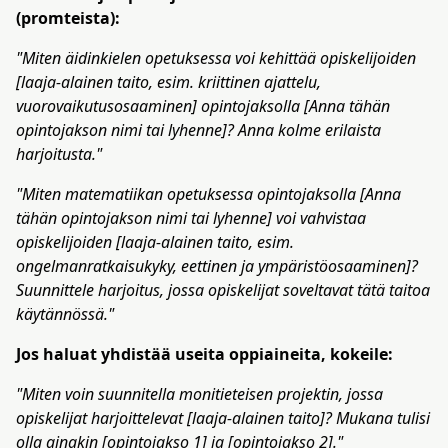
(promteista):
"Miten äidinkielen opetuksessa voi kehittää opiskelijoiden
[laaja-alainen taito, esim. kriittinen ajattelu,
vuorovaikutusosaaminen] opintojaksolla [Anna tähän
opintojakson nimi tai lyhenne]? Anna kolme erilaista
harjoitusta."
"Miten matematiikan opetuksessa opintojaksolla [Anna
tähän opintojakson nimi tai lyhenne] voi vahvistaa
opiskelijoiden [laaja-alainen taito, esim.
ongelmanratkaisukyky, eettinen ja ympäristöosaaminen]?
Suunnittele harjoitus, jossa opiskelijat soveltavat tätä taitoa
käytännössä."
Jos haluat yhdistää useita oppiaineita, kokeile:
"Miten voin suunnitella monitieteisen projektin, jossa
opiskelijat harjoittelevat [laaja-alainen taito]? Mukana tulisi
olla ainakin [opintojakso 1] ja [opintojakso 2]."