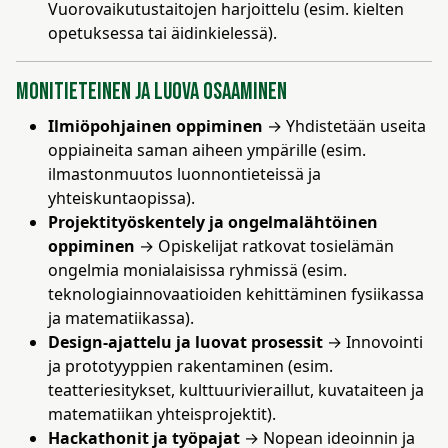
Vuorovaikutustaitojen harjoittelu (esim. kielten
opetuksessa tai äidinkielessä).
Monitieteinen ja luova osaaminen
Ilmiöpohjainen oppiminen
→ Yhdistetään useita
oppiaineita saman aiheen ympärille (esim.
ilmastonmuutos luonnontieteissä ja
yhteiskuntaopissa).
Projektityöskentely ja ongelmalähtöinen
oppiminen
→ Opiskelijat ratkovat tosielämän
ongelmia monialaisissa ryhmissä (esim.
teknologiainnovaatioiden kehittäminen fysiikassa
ja matematiikassa).
Design-ajattelu ja luovat prosessit
→ Innovointi
ja prototyyppien rakentaminen (esim.
teatteriesitykset, kulttuurivieraillut, kuvataiteen ja
matematiikan yhteisprojektit).
Hackathonit ja työpajat
→ Nopean ideoinnin ja