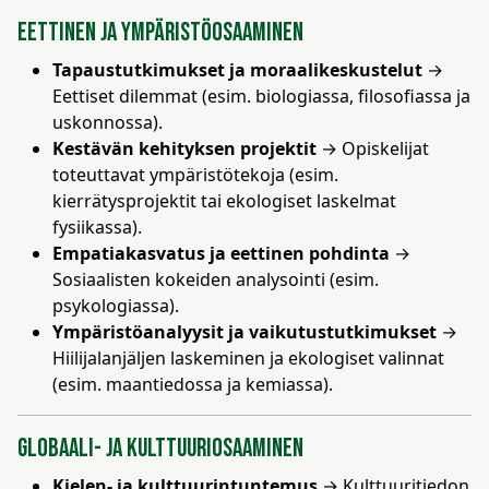
Eettinen ja ympäristöosaaminen
Tapaustutkimukset ja moraalikeskustelut
→
Eettiset dilemmat (esim. biologiassa, filosofiassa ja
uskonnossa).
Kestävän kehityksen projektit
→ Opiskelijat
toteuttavat ympäristötekoja (esim.
kierrätysprojektit tai ekologiset laskelmat
fysiikassa).
Empatiakasvatus ja eettinen pohdinta
→
Sosiaalisten kokeiden analysointi (esim.
psykologiassa).
Ympäristöanalyysit ja vaikutustutkimukset
→
Hiilijalanjäljen laskeminen ja ekologiset valinnat
(esim. maantiedossa ja kemiassa).
Globaali- ja kulttuuriosaaminen
Kielen- ja kulttuurintuntemus
→ Kulttuuritiedon