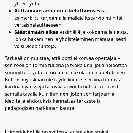
yhteistyötä.
Auttamaan arvioinnin kehittämisessä
,
esimerkiksi tarjoamalla malleja itsearviointiin tai
vertaispalautteeseen.
Säästämään aikaa
etsimällä ja kokoamalla tietoa,
jonka hakeminen ja yhdisteleminen manuaalisesti
voisi viedä tunteja.
Tärkeää on muistaa, että botti ei korvaa opettajaa –
sen rooli on toimia tukena ja työkaluna, joka helpottaa
suunnittelutyötä ja tuo uusia näkökulmia opetukseen.
Botti ei myöskään ole täydellinen: se ei aina tunnista
kaikkia nyansseja tai osaa arvioida tietoa kriittisesti
samalla tavalla kuin ihminen, joten sen tarjoamia
ideoita ja ehdotuksia kannattaa tarkastella
pedagogisen harkinnan kautta.
Esimerkkibotille
on syötetty tausta-aineistoksi