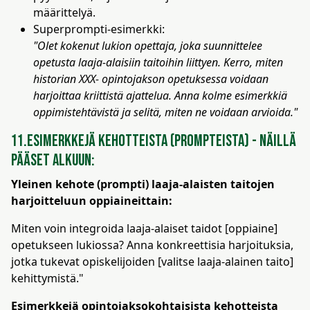
määrittelyä.
Superprompti-esimerkki:
"Olet kokenut lukion opettaja, joka suunnittelee
opetusta laaja-alaisiin taitoihin liittyen. Kerro, miten
historian XXX- opintojakson opetuksessa voidaan
harjoittaa kriittistä ajattelua. Anna kolme esimerkkiä
oppimistehtävistä ja selitä, miten ne voidaan arvioida."
11.Esimerkkejä kehotteista (prompteista) - näillä
pääset alkuun:
Yleinen kehote (prompti) laaja-alaisten taitojen
harjoitteluun oppiaineittain:
Miten voin integroida laaja-alaiset taidot [oppiaine]
opetukseen lukiossa? Anna konkreettisia harjoituksia,
jotka tukevat opiskelijoiden [valitse laaja-alainen taito]
kehittymistä."
Esimerkkejä opintojaksokohtaisista kehotteista