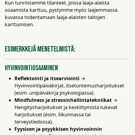
Kun tunnistamme tilanteet, joissa laaja-alaista
osaamista karttuu, pystymme myös laajemmassa
kuvassa todentamaan laaja-alaisten taitojen
karttumisen.
Esimerkkejä menetelmistä:
Hyvinvointiosaaminen
Reflektointi ja itsearviointi
→
Hyvinvointipäiväkirjat, itsetuntemusharjoitukset
(esim. unipäiväkirja psykologiassa).
Mindfulness ja stressinhallintatekniikat
→
Hengitysharjoitukset ja keskittymistä tukevat
harjoitukset (esim. liikunnassa tai
terveystiedossa).
Fyysisen ja psyykkisen hyvinvoinnin