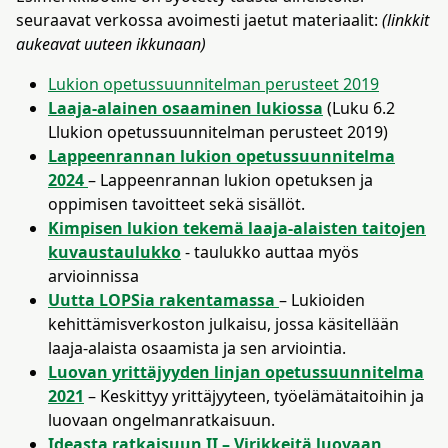
seuraavat verkossa avoimesti jaetut materiaalit:
(linkkit
aukeavat uuteen ikkunaan)
Lukion opetussuunnitelman perusteet 2019
Laaja-alainen osaaminen lukiossa
(Luku 6.2
Llukion opetussuunnitelman perusteet 2019)
Lappeenrannan lukion opetussuunnitelma
2024
– Lappeenrannan lukion opetuksen ja
oppimisen tavoitteet sekä sisällöt​.
Kimpisen lukion tekemä laaja-alaisten taitojen
kuvaustaulukko
- taulukko auttaa myös
arvioinnissa
Uutta LOPSia rakentamassa
– Lukioiden
kehittämisverkoston julkaisu, jossa käsitellään
laaja-alaista osaamista ja sen arviointia​.
Luovan yrittäjyyden linjan opetussuunnitelma
2021
– Keskittyy yrittäjyyteen, työelämätaitoihin ja
luovaan ongelmanratkaisuun​.
Ideasta ratkaisuun II – Virikkeitä luovaan