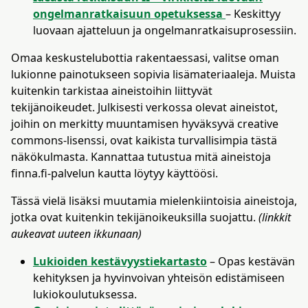
ongelmanratkaisuun opetuksessa
– Keskittyy
luovaan ajatteluun ja ongelmanratkaisuprosessiin​.
Omaa keskustelubottia rakentaessasi, valitse oman
lukionne painotukseen sopivia lisämateriaaleja. Muista
kuitenkin tarkistaa aineistoihin liittyvät
tekijänoikeudet. Julkisesti verkossa olevat aineistot,
joihin on merkitty muuntamisen hyväksyvä creative
commons-lisenssi, ovat kaikista turvallisimpia tästä
näkökulmasta. Kannattaa tutustua mitä aineistoja
finna.fi-palvelun kautta löytyy käyttöösi.
Tässä vielä lisäksi muutamia mielenkiintoisia aineistoja,
jotka ovat kuitenkin tekijänoikeuksilla suojattu.
(linkkit
aukeavat uuteen ikkunaan)
Lukioiden kestävyystiekartasto
– Opas kestävän
kehityksen ja hyvinvoivan yhteisön edistämiseen
lukiokoulutuksessa​.